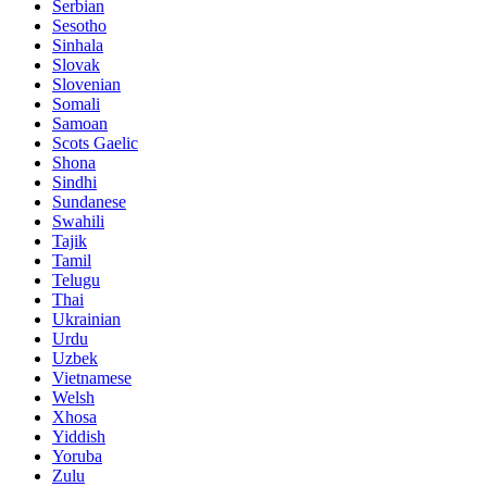
Serbian
Sesotho
Sinhala
Slovak
Slovenian
Somali
Samoan
Scots Gaelic
Shona
Sindhi
Sundanese
Swahili
Tajik
Tamil
Telugu
Thai
Ukrainian
Urdu
Uzbek
Vietnamese
Welsh
Xhosa
Yiddish
Yoruba
Zulu