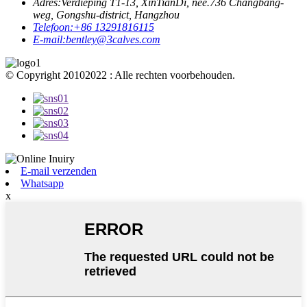
Adres:
Verdieping T1-13, XinTianDi, nee.736 Changbang-
weg, Gongshu-district, Hangzhou
Telefoon:
+86 13291816115
E-mail:
bentley@3calves.com
© Copyright 20102022 : Alle rechten voorbehouden.
E-mail verzenden
Whatsapp
x