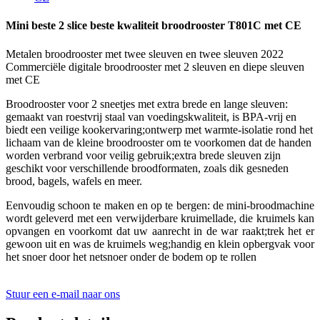
Mini beste 2 slice beste kwaliteit broodrooster T801C met CE
Metalen broodrooster met twee sleuven en twee sleuven 2022
Commerciële digitale broodrooster met 2 sleuven en diepe sleuven
met CE
Broodrooster voor 2 sneetjes met extra brede en lange sleuven:
gemaakt van roestvrij staal van voedingskwaliteit, is BPA-vrij en
biedt een veilige kookervaring;ontwerp met warmte-isolatie rond het
lichaam van de kleine broodrooster om te voorkomen dat de handen
worden verbrand voor veilig gebruik;extra brede sleuven zijn
geschikt voor verschillende broodformaten, zoals dik gesneden
brood, bagels, wafels en meer.
Eenvoudig schoon te maken en op te bergen: de mini-broodmachine
wordt geleverd met een verwijderbare kruimellade, die kruimels kan
opvangen en voorkomt dat uw aanrecht in de war raakt;trek het er
gewoon uit en was de kruimels weg;handig en klein opbergvak voor
het snoer door het netsnoer onder de bodem op te rollen
Stuur een e-mail naar ons